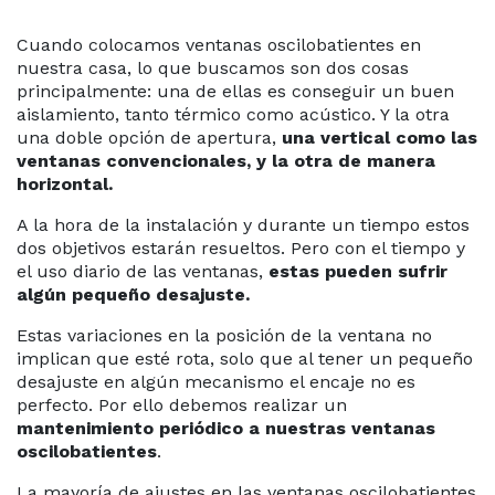
Cuando colocamos ventanas oscilobatientes en
nuestra casa, lo que buscamos son dos cosas
 088
principalmente: una de ellas es conseguir un buen
83
aislamiento, tanto térmico como acústico. Y la otra
una doble opción de apertura,
una vertical como las
ventanas convencionales, y la otra de manera
horizontal.
CITE
A la hora de la instalación y durante un tiempo estos
PUESTO
dos objetivos estarán resueltos. Pero con el tiempo y
el uso diario de las ventanas,
estas pueden sufrir
algún pequeño desajuste.
Estas variaciones en la posición de la ventana no
implican que esté rota, solo que al tener un pequeño
desajuste en algún mecanismo el encaje no es
perfecto. Por ello debemos realizar un
mantenimiento periódico a nuestras ventanas
oscilobatientes
.
La mayoría de ajustes en las ventanas oscilobatientes