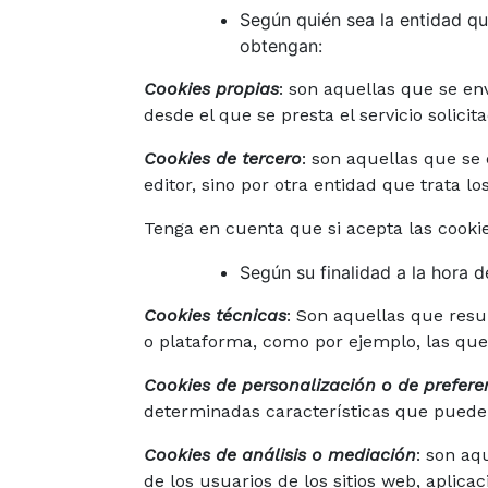
Según quién sea la entidad qu
obtengan:
58
Cookies propias
: son aquellas que se en
88
desde el que se presta el servicio solicit
83
Cookies de tercero
: son aquellas que se
LICITE
editor, sino por otra entidad que trata lo
PUESTO
Tenga en cuenta que si acepta las cookie
Según su finalidad a la hora 
Cookies técnicas
: Son aquellas que resu
o plataforma, como por ejemplo, las que
Cookies de personalización o de prefere
determinadas características que pueden 
Cookies de análisis o mediación
: son aq
de los usuarios de los sitios web, aplica