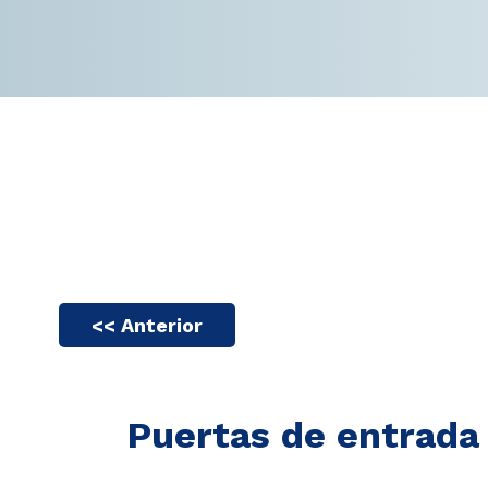
 088
83
CITE
PUESTO
<< Anterior
Puertas de entrada