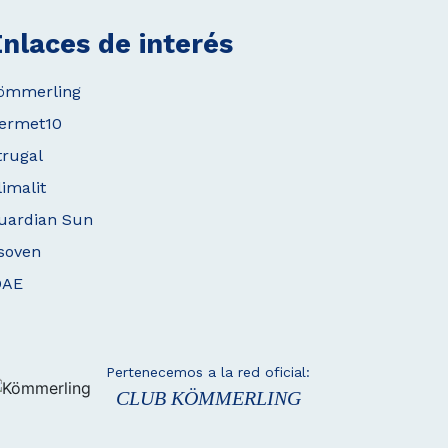
nlaces de interés
ömmerling
ermet10
trugal
limalit
uardian Sun
soven
DAE
Pertenecemos a la red oficial:
CLUB KÖMMERLING