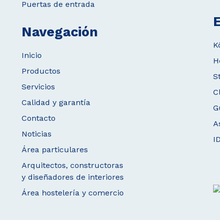
Puertas de entrada
E
Navegación
K
Inicio
H
Productos
S
Servicios
C
Calidad y garantía
G
Contacto
A
Noticias
I
Área particulares
Arquitectos, constructoras
y diseñadores de interiores
Área hostelería y comercio