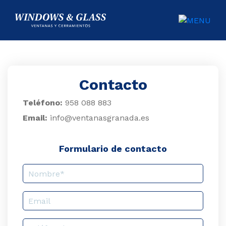
CIO
UCTOS
Contacto
ICIOS
Teléfono:
958 088 883
Email:
info@ventanasgranada.es
IDAD
Y
Formulario de contacto
NTÍA
ACTO