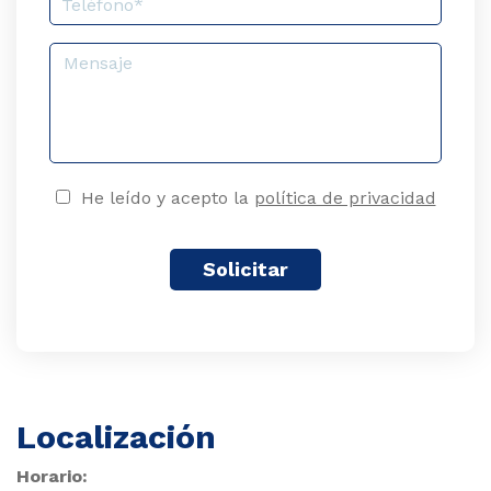
 088
83
He leído y acepto la
política de privacidad
CITE
PUESTO
Localización
Horario: