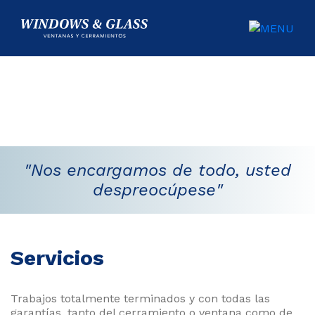
CIO
UCTOS
ICIOS
"Nos encargamos de todo, usted
IDAD
despreocúpese"
Y
NTÍA
Servicios
ACTO
Trabajos totalmente terminados y con todas las
garantías, tanto del cerramiento o ventana como de