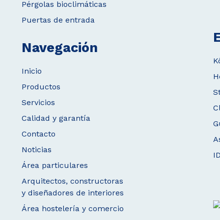
Pérgolas bioclimáticas
Puertas de entrada
E
Navegación
K
Inicio
H
Productos
S
Servicios
C
Calidad y garantía
G
Contacto
A
Noticias
I
Área particulares
Arquitectos, constructoras
y diseñadores de interiores
Área hostelería y comercio