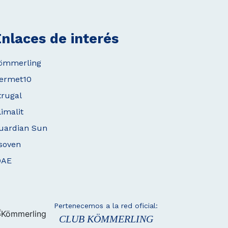
nlaces de interés
ömmerling
ermet10
trugal
limalit
uardian Sun
soven
DAE
Pertenecemos a la red oficial:
CLUB KÖMMERLING