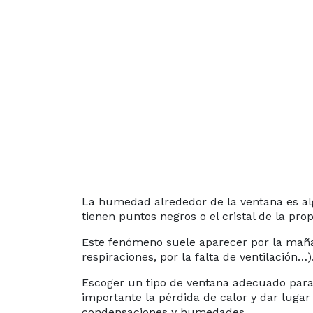
 088
83
CITE
PUESTO
La humedad alrededor de la ventana es al
tienen puntos negros o el cristal de la 
Este fenómeno suele aparecer por la mañ
respiraciones, por la falta de ventilación…)
Escoger un tipo de ventana adecuado para 
importante la pérdida de calor y dar luga
condensaciones y humedades.