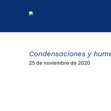
CIO
UCTOS
ICIOS
Condensaciones y humed
25 de noviembre de 2020
IDAD
Y
NTÍA
ACTO