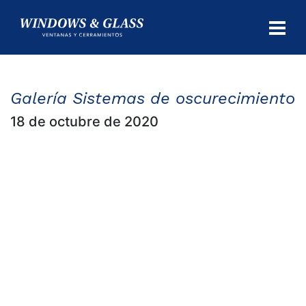
CIO
UCTOS
Galería Sistemas de oscurecimiento
18 de octubre de 2020
ICIOS
IDAD
Y
NTÍA
ACTO