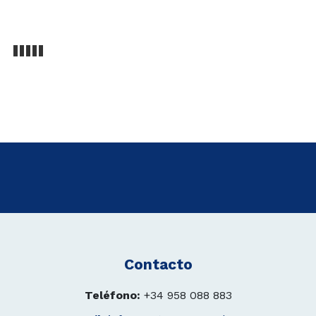
 088
83
CITE
PUESTO
Contacto
Teléfono:
+34 958 088 883